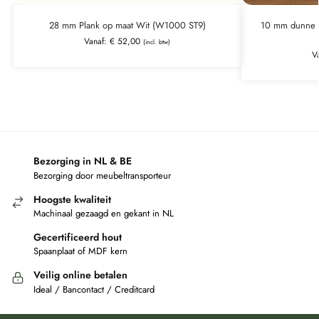
28 mm Plank op maat Wit (W1000 ST9)
10 mm dunne p
Vanaf:
€
52,00
(incl. btw)
V
Bezorging in NL & BE
Bezorging door meubeltransporteur
Hoogste kwaliteit
Machinaal gezaagd en gekant in NL
Gecertificeerd hout
Spaanplaat of MDF kern
Veilig online betalen
Ideal / Bancontact / Creditcard