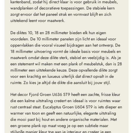
kantenband, zodat hij direct klaar is voor gebruik in meubels,
wandplanken of decoratieve toepassingen. De stabiele kern
zorgt ervoor dat het paneel strak en vormvast blijft en zich
uitstekend leent voor maatwerk.
De diktes 10, 18 en 28 millimeter bieden elk hun eigen
voordelen. De 10 millimeter panelen zijn licht en ideaal voor
oppervlakken die vooral visueel bijdragen aan het ontwerp. De
18 millimeter uitvoering vormt de ideale basis voor meubels en
maatwerk omdat deze dikte sterk, stabiel en veelzijdig is. Als je
een statement wil maken met een plank of meubelstuk, dan is 28
millimeter een uitstekende keuze. Deze opvallende dikte zorgt
voor een krachtig en luxueus uiterlijk dat direct opvalt in de
ruimte. Zo kies je altijd de dikte die aansluit bij jouw stijl.
Het decor Fjord Groen U636 ST9 heeft een zachte, frisse kleur
die een kalme uitstraling creëert en ideaal is voor ruimtes waar
rust centraal staat. Eucalyptus Groen U604 ST9 is iets dieper en
warmer van toon en geeft een natuurlijke, elegante uitstraling
die mooi past bij hout en andere organische materialen. Met
een groene plank op maat voeg je op een subtiele maar
stijlvolle manier kleur toe aan je interieur en creëer je een