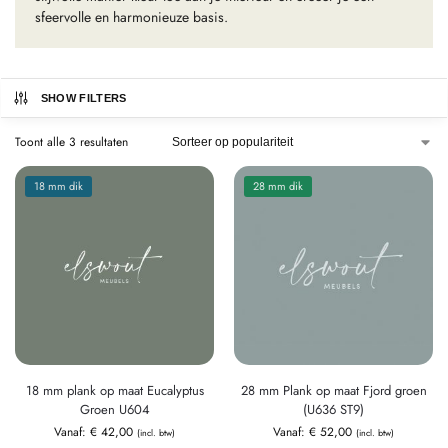
sfeervolle en harmonieuze basis.
SHOW FILTERS
Toont alle 3 resultaten
18 mm dik
28 mm dik
18 mm plank op maat Eucalyptus
28 mm Plank op maat Fjord groen
Groen U604
(U636 ST9)
Vanaf:
€
42,00
Vanaf:
€
52,00
(incl. btw)
(incl. btw)