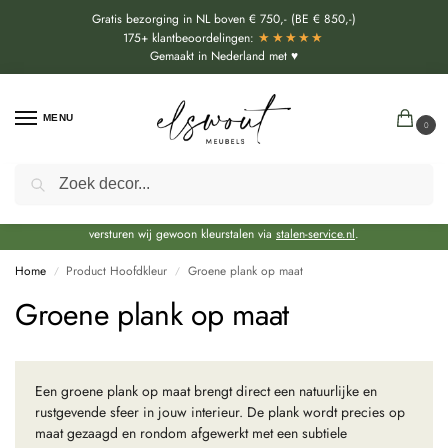
Gratis bezorging in NL boven € 750,- (BE € 850,-)
★★★★★
175+ klantbeoordelingen:
Gemaakt in Nederland met ♥
MENU
0
Zoeken
Door de bouwvakperiode geldt momenteel een extra levertijd van circa 3 weken
bovenop de reguliere levertijd.
Onze showroom blijft gewoon geopend voor advies, inspiratie. Daarnaast
versturen wij gewoon kleurstalen via
stalen-service.nl
.
Home
Product Hoofdkleur
Groene plank op maat
/
/
Groene plank op maat
Een groene plank op maat brengt direct een natuurlijke en
rustgevende sfeer in jouw interieur. De plank wordt precies op
maat gezaagd en rondom afgewerkt met een subtiele