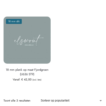
18 mm dik
18 mm plank op maat Fjordgroen
(U636 ST9)
Vanaf:
€
42,00
(incl. btw)
Toont alle 3 resultaten