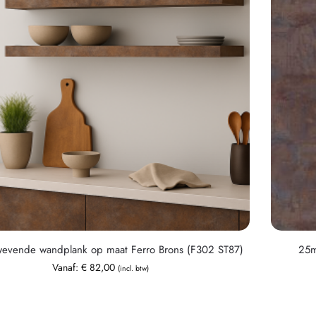
vende wandplank op maat Ferro Brons (F302 ST87)
25m
Vanaf:
€
82,00
(incl. btw)