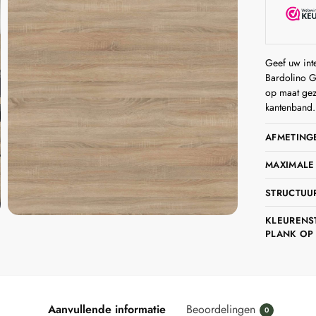
Geef uw int
Bardolino G
op maat gez
kantenband.
AFMETING
MAXIMALE
STRUCTUU
KLEURENST
PLANK OP 
Aanvullende informatie
Beoordelingen
0