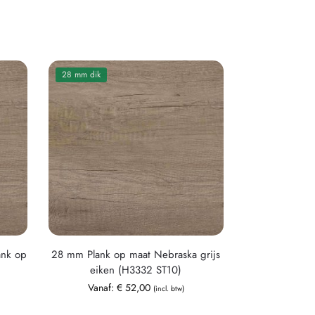
28 mm dik
ank op
28 mm Plank op maat Nebraska grijs
eiken (H3332 ST10)
Vanaf:
€
52,00
(incl. btw)