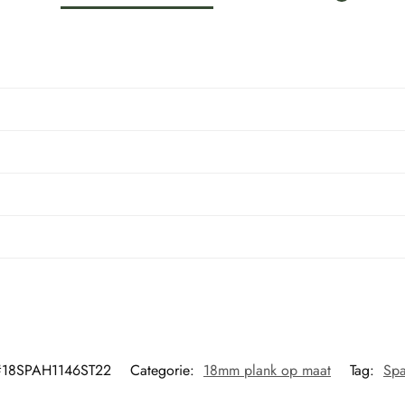
#18SPAH1146ST22
Categorie:
18mm plank op maat
Tag:
Spa