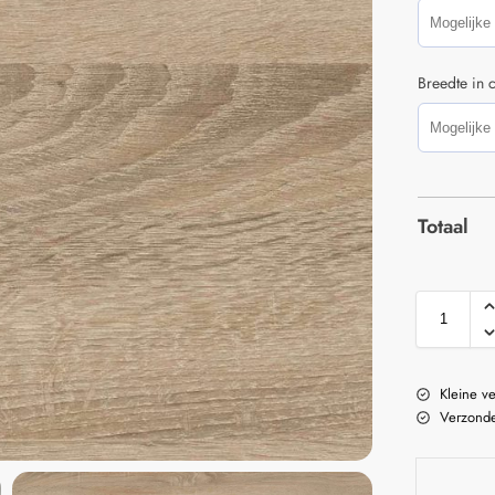
Breedte in 
Totaal
Kleine v
Verzonde