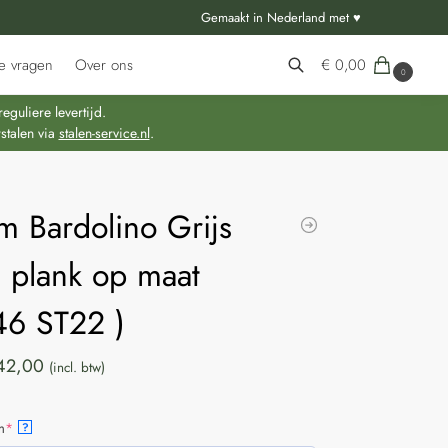
Gemaakt in Nederland met ♥
e vragen
Over ons
€
0,00
0
Zoeken
guliere levertijd.
stalen via
stalen-service.nl
.
m Bardolino Grijs
 plank op maat
46 ST22 )
42,00
(incl. btw)
m
*
?