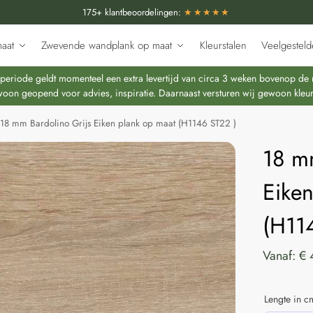
175+ klantbeoordelingen:
★★★★★
aat
Zwevende wandplank op maat
Kleurstalen
Veelgesteld
riode geldt momenteel een extra levertijd van circa 3 weken bovenop de re
oon geopend voor advies, inspiratie. Daarnaast versturen wij gewoon kleur
18 mm Bardolino Grijs Eiken plank op maat (H1146 ST22 )
18 m
Eiken
(H11
Vanaf:
€
Lengte in c