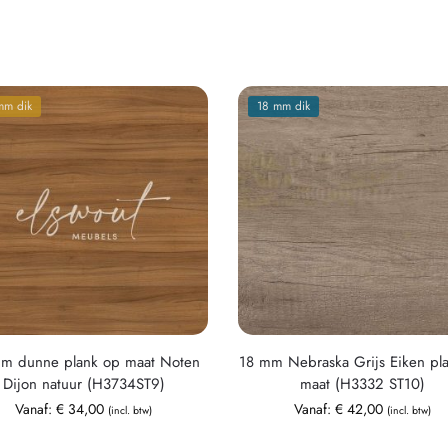
mm dik
18 mm dik
m dunne plank op maat Noten
18 mm Nebraska Grijs Eiken pl
Dijon natuur (H3734ST9)
maat (H3332 ST10)
Vanaf:
€
34,00
Vanaf:
€
42,00
(incl. btw)
(incl. btw)