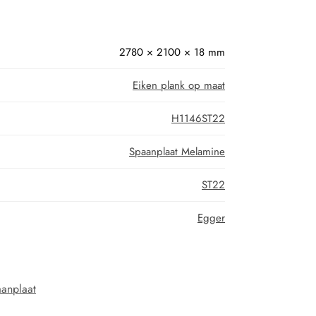
2780 × 2100 × 18 mm
Eiken plank op maat
H1146ST22
Spaanplaat Melamine
ST22
Egger
anplaat