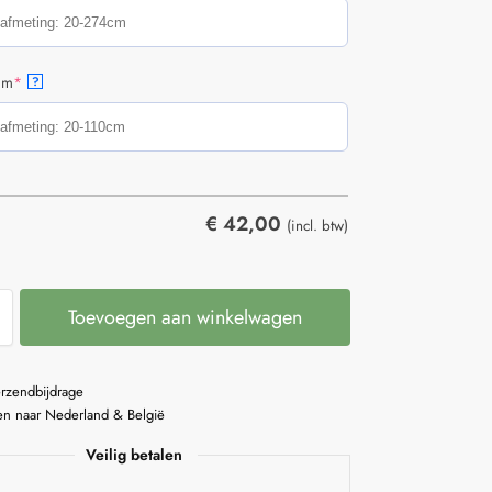
cm
*
?
€
42,00
(incl. btw)
Toevoegen aan winkelwagen
erzendbijdrage
n naar Nederland & België
Veilig betalen