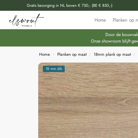
Gratis bezorging in NL boven € 750,- (BE € 850,-)
Doorzoek al onze producten
Home
Planken op m
Door de bouwvakpe
Onze showroom blijft gew
Home
Planken op maat
18mm plank op maat
/
/
/
18 mm dik