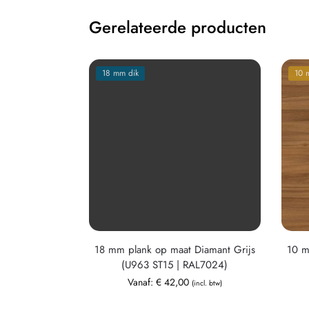
Gerelateerde producten
18 mm dik
10 
18 mm plank op maat Diamant Grijs
10 m
(U963 ST15 | RAL7024)
Vanaf:
€
42,00
(incl. btw)