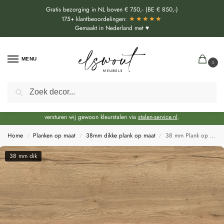
Gratis bezorging in NL boven € 750,- (BE € 850,-)
★★★★★
175+ klantbeoordelingen:
Gemaakt in Nederland met ♥
MENU
0
Zoeken
Door de bouwvakperiode geldt momenteel een extra levertijd van circa 3 weken
bovenop de reguliere levertijd.
Onze showroom blijft gewoon geopend voor advies, inspiratie. Daarnaast
versturen wij gewoon kleurstalen via
stalen-service.nl
.
Home
Planken op maat
38mm dikke plank op maat
38 mm Plank op maat Halifax eiken (H1180 ST37)
/
/
/
38 mm dik