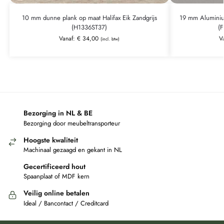
10 mm dunne plank op maat Halifax Eik Zandgrijs
19 mm Aluminium
(H1336ST37)
(
Vanaf:
€
34,00
V
(incl. btw)
Bezorging in NL & BE
Bezorging door meubeltransporteur
Hoogste kwaliteit
Machinaal gezaagd en gekant in NL
Gecertificeerd hout
Spaanplaat of MDF kern
Veilig online betalen
Ideal / Bancontact / Creditcard