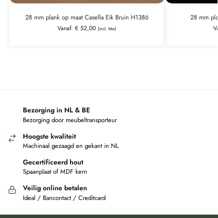
28 mm plank op maat Casella Eik Bruin H1386
28 mm pla
Vanaf:
€
52,00
V
(incl. btw)
Bezorging in NL & BE
Bezorging door meubeltransporteur
Hoogste kwaliteit
Machinaal gezaagd en gekant in NL
Gecertificeerd hout
Spaanplaat of MDF kern
Veilig online betalen
Ideal / Bancontact / Creditcard