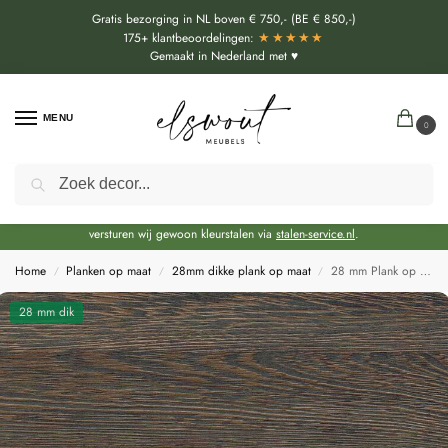
Gratis bezorging in NL boven € 750,- (BE € 850,-)
★★★★★
175+ klantbeoordelingen:
Gemaakt in Nederland met ♥
MENU
0
Zoeken
Door de bouwvakperiode geldt momenteel een extra levertijd van circa 3 weken
bovenop de reguliere levertijd.
Onze showroom blijft gewoon geopend voor advies, inspiratie. Daarnaast
versturen wij gewoon kleurstalen via
stalen-service.nl
.
Home
Planken op maat
28mm dikke plank op maat
28 mm Plank op maat Wenge (H3058 ST22)
/
/
/
28 mm dik