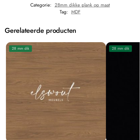
Categorie:
28mm dikke plank op maat
Tag:
MDF
Gerelateerde producten
28 mm dik
28 mm dik