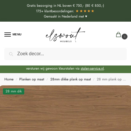
Gratis bezorging in NL boven € 750,- (BE € 850,-)
★★★★★
175+ klantbeoordelingen:
Gemaakt in Nederland met ♥
MENU
0
Zoeken
Door de bouwvakperiode geldt momenteel een extra levertijd van circa 3 weken
bovenop de reguliere levertijd.
Onze showroom blijft gewoon geopend voor advies, inspiratie. Daarnaast
versturen wij gewoon kleurstalen via
stalen-service.nl
.
Home
Planken op maat
28mm dikke plank op maat
28 mm plank op maat Casella Eik Bruin H1386
/
/
/
28 mm dik