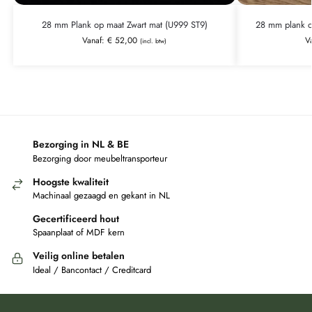
28 mm Plank op maat Zwart mat (U999 ST9)
28 mm plank o
Vanaf:
€
52,00
V
(incl. btw)
Bezorging in NL & BE
Bezorging door meubeltransporteur
Hoogste kwaliteit
Machinaal gezaagd en gekant in NL
Gecertificeerd hout
Spaanplaat of MDF kern
Veilig online betalen
Ideal / Bancontact / Creditcard