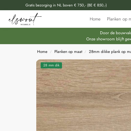
Gratis bezorging in NL boven € 750,- (BE € 850,-)
Doorzoek al onze producten
Home
Planken op m
Door de bouwvakpe
Onze showroom blijft gew
Home
Planken op maat
28mm dikke plank op m
/
/
28 mm dik