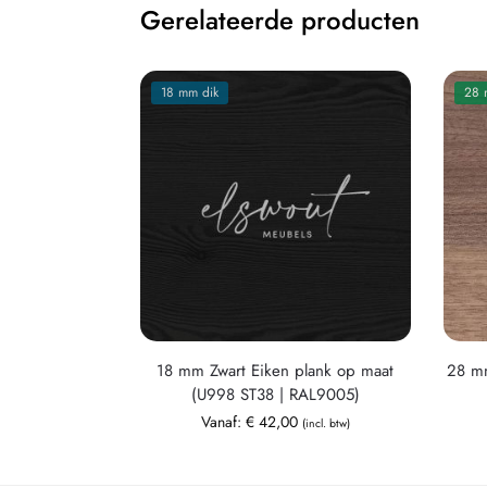
Gerelateerde producten
18 mm dik
28 
18 mm Zwart Eiken plank op maat
28 mm
(U998 ST38 | RAL9005)
Vanaf:
€
42,00
(incl. btw)