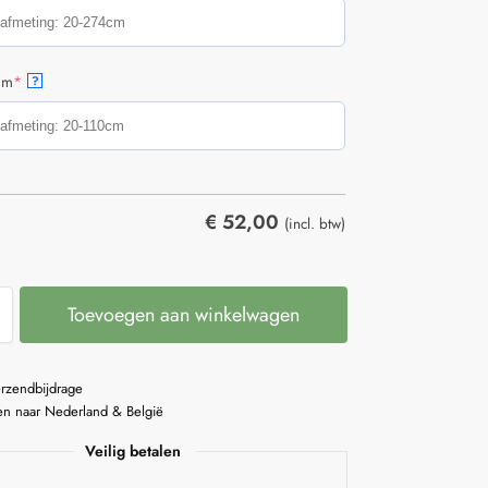
cm
*
?
€
52,00
(incl. btw)
Toevoegen aan winkelwagen
erzendbijdrage
n naar Nederland & België
Veilig betalen