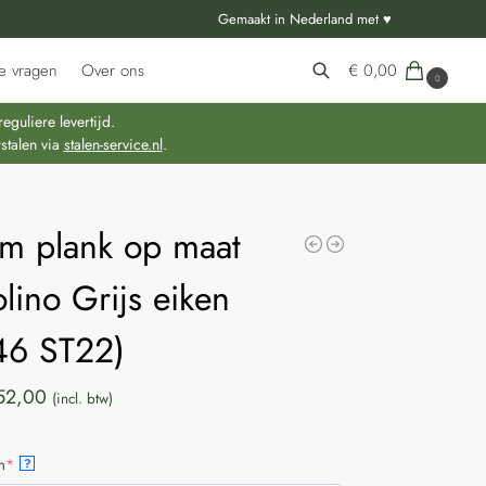
Gemaakt in Nederland met ♥
e vragen
Over ons
€
0,00
0
Zoeken
guliere levertijd.
stalen via
stalen-service.nl
.
m plank op maat
lino Grijs eiken
46 ST22)
52,00
(incl. btw)
m
*
?