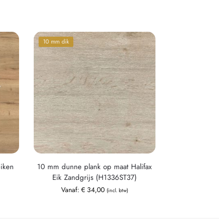
10 mm dik
eiken
10 mm dunne plank op maat Halifax
Eik Zandgrijs (H1336ST37)
Vanaf:
€
34,00
(incl. btw)