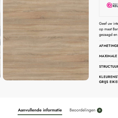
Geef uw int
op maat Bar
gezaagd en 
AFMETING
MAXIMALE
STRUCTUU
KLEURENS
GRIJS EIKE
Aanvullende informatie
Beoordelingen
0