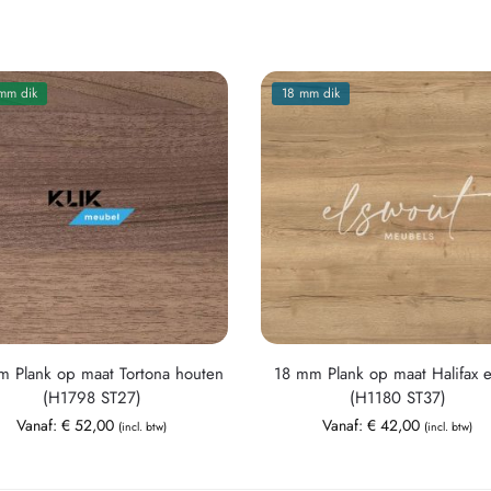
mm dik
18 mm dik
 Plank op maat Tortona houten
18 mm Plank op maat Halifax 
(H1798 ST27)
(H1180 ST37)
Vanaf:
€
52,00
Vanaf:
€
42,00
(incl. btw)
(incl. btw)