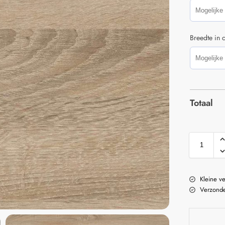
Breedte in 
Totaal
Kleine v
Verzonde