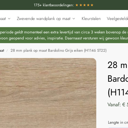
175+ klantbeoordelingen:
★★★★★
aat
Zwevende wandplank op maat
Kleurstalen
Veelgesteld
riode geldt momenteel een extra levertijd van circa 3 weken bovenop de re
oon geopend voor advies, inspiratie. Daarnaast versturen wij gewoon kleur
aat
28 mm plank op maat Bardolino Grijs eiken (H1146 ST22)
/
28 m
Bardo
(H11
Vanaf:
€
Lengte in c