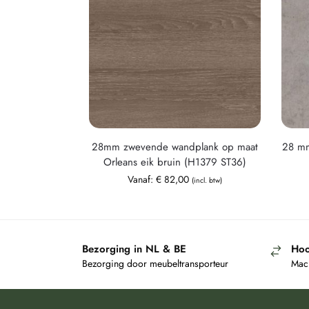
28mm zwevende wandplank op maat
28 mm
Orleans eik bruin (H1379 ST36)
Vanaf:
€
82,00
(incl. btw)
Bezorging in NL & BE
Hoo
Bezorging door meubeltransporteur
Mach