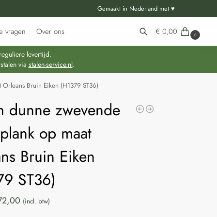
Gemaakt in Nederland met ♥
e vragen
Over ons
€
0,00
0
Zoeken
guliere levertijd.
stalen via
stalen-service.nl
.
Orleans Bruin Eiken (H1379 ST36)
 dunne zwevende
plank op maat
ns Bruin Eiken
79 ST36)
72,00
(incl. btw)