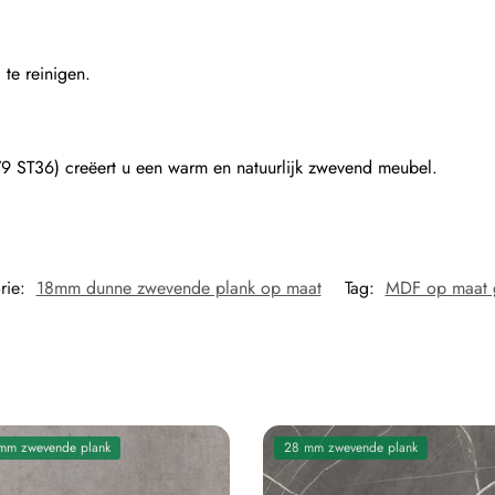
 te reinigen.
9 ST36) creëert u een warm en natuurlijk zwevend meubel.
rie:
18mm dunne zwevende plank op maat
Tag:
MDF op maat 
mm zwevende plank
28 mm zwevende plank