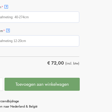
m
*
?
cm
*
?
€
72,00
(incl. btw)
Toevoegen aan winkelwagen
erzendbijdrage
n naar Nederland & België