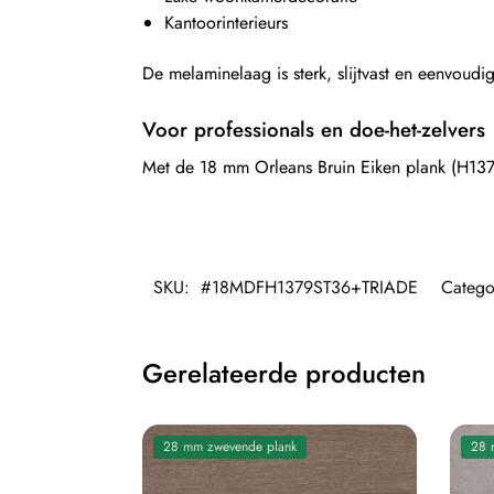
Kantoorinterieurs
De melaminelaag is sterk, slijtvast en eenvoudig
Voor professionals en doe-het-zelvers
Met de 18 mm Orleans Bruin Eiken plank (H137
SKU:
#18MDFH1379ST36+TRIADE
Catego
Gerelateerde producten
28 mm zwevende plank
28 