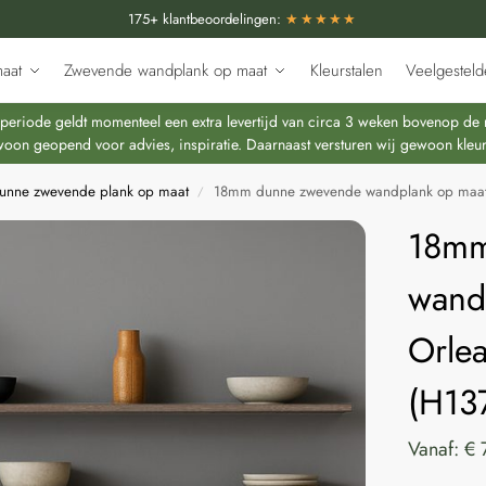
175+ klantbeoordelingen:
★★★★★
aat
Zwevende wandplank op maat
Kleurstalen
Veelgesteld
riode geldt momenteel een extra levertijd van circa 3 weken bovenop de re
oon geopend voor advies, inspiratie. Daarnaast versturen wij gewoon kleur
nne zwevende plank op maat
18mm dunne zwevende wandplank op maat 
/
18mm
wand
Orlea
(H13
Vanaf:
€