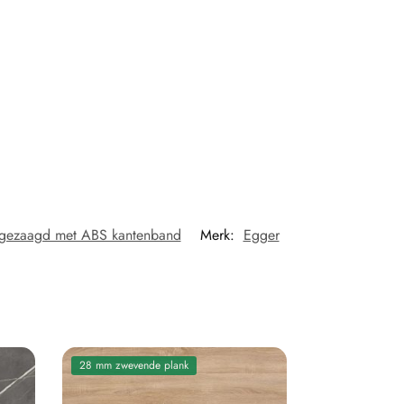
gezaagd met ABS kantenband
Merk:
Egger
28 mm zwevende plank