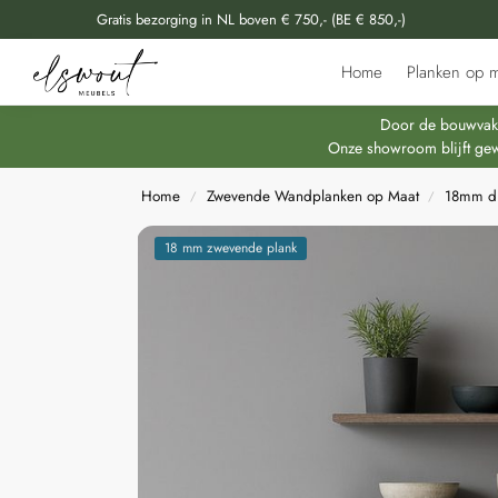
Gratis bezorging in NL boven € 750,- (BE € 850,-)
Doorzoek al onze producten
Home
Planken op m
Door de bouwvakpe
Onze showroom blijft gew
Home
Zwevende Wandplanken op Maat
18mm du
/
/
18 mm zwevende plank