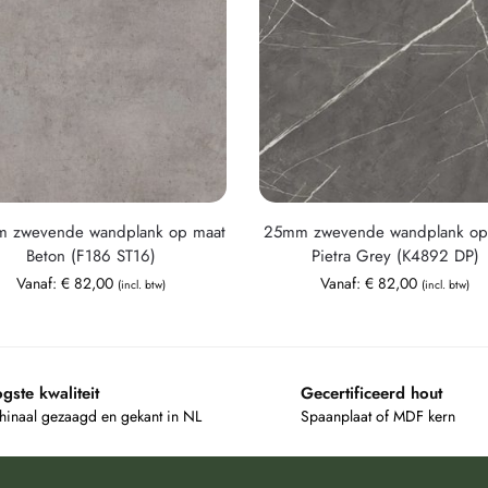
 zwevende wandplank op maat
25mm zwevende wandplank op
Beton (F186 ST16)
Pietra Grey (K4892 DP)
Vanaf:
€
82,00
Vanaf:
€
82,00
(incl. btw)
(incl. btw)
gste kwaliteit
Gecertificeerd hout
inaal gezaagd en gekant in NL
Spaanplaat of MDF kern