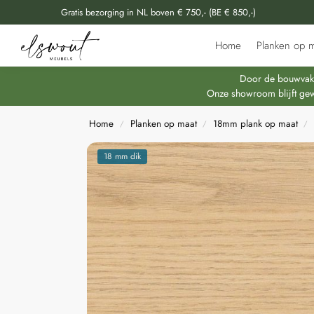
Gratis bezorging in NL boven € 750,- (BE € 850,-)
Doorzoek al onze producten
Home
Planken op m
Door de bouwvakpe
Onze showroom blijft gew
Home
Planken op maat
18mm plank op maat
/
/
/
18 mm dik