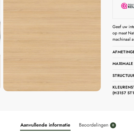
Geef uw int
op maat Nat
machinaal a
AFMETING
MAXIMALE
STRUCTUU
KLEURENS
(H3157 ST1
Aanvullende informatie
Beoordelingen
0