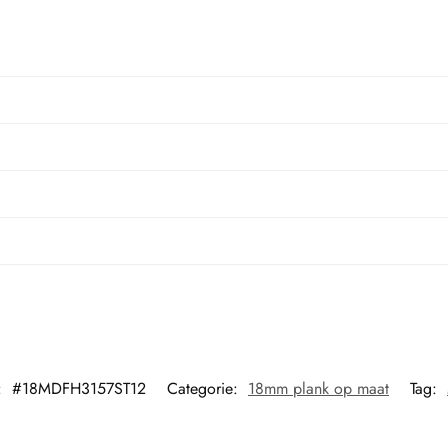
:
#18MDFH3157ST12
Categorie:
18mm plank op maat
Tag: