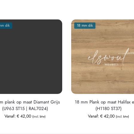
mm dik
18 mm dik
m plank op maat Diamant Grijs
18 mm Plank op maat Halifax 
(U963 ST15 | RAL7024)
(H1180 ST37)
Vanaf:
€
42,00
Vanaf:
€
42,00
(incl. btw)
(incl. btw)