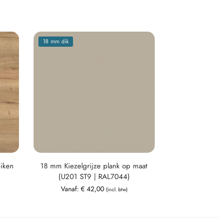
18 mm dik
eiken
18 mm Kiezelgrijze plank op maat
(U201 ST9 | RAL7044)
Vanaf:
€
42,00
(incl. btw)