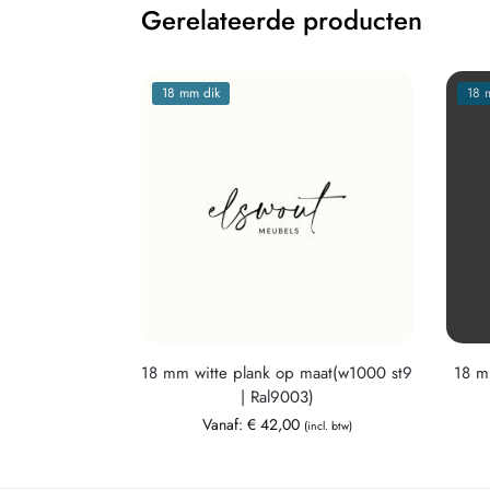
Gerelateerde producten
18 mm dik
18 
18 mm witte plank op maat(w1000 st9
18 m
| Ral9003)
Vanaf:
€
42,00
(incl. btw)