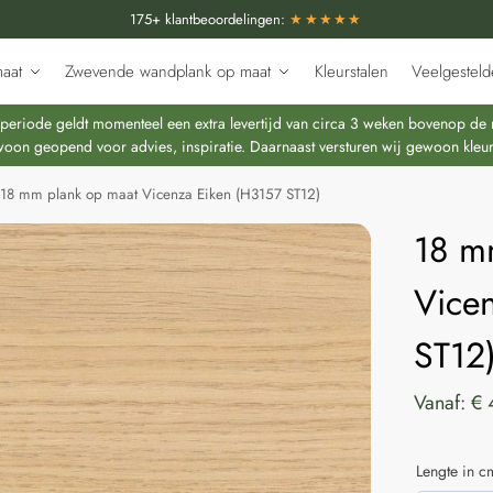
175+ klantbeoordelingen:
★★★★★
aat
Zwevende wandplank op maat
Kleurstalen
Veelgesteld
riode geldt momenteel een extra levertijd van circa 3 weken bovenop de re
oon geopend voor advies, inspiratie. Daarnaast versturen wij gewoon kleur
18 mm plank op maat Vicenza Eiken (H3157 ST12)
18 m
Vice
ST12
Vanaf:
€
Lengte in c