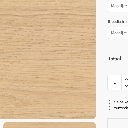
Breedte in 
Totaal
Kleine v
Verzonde