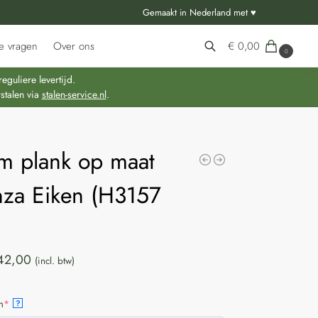
Gemaakt in Nederland met ♥
e vragen
Over ons
€
0,00
0
Zoeken
guliere levertijd.
stalen via
stalen-service.nl
.
m plank op maat
nza Eiken (H3157
)
42,00
(incl. btw)
m
*
?