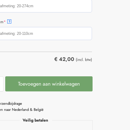
cm
*
?
€
42,00
(incl. btw)
Toevoegen aan winkelwagen
erzendbijdrage
n naar Nederland & België
Veilig betalen