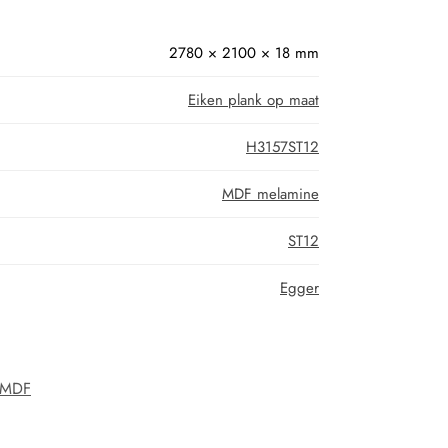
2780 × 2100 × 18 mm
Eiken plank op maat
H3157ST12
MDF melamine
ST12
Egger
MDF